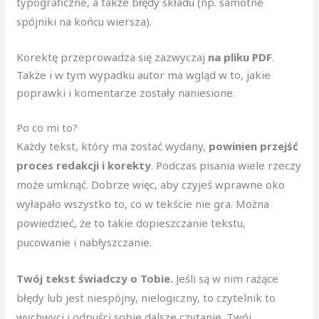
typograficzne, a także błędy składu (np. samotne
spójniki na końcu wiersza).
Korektę przeprowadza się zazwyczaj
na pliku PDF
.
Także i w tym wypadku autor ma wgląd w to, jakie
poprawki i komentarze zostały naniesione.
Po co mi to?
Każdy tekst, który ma zostać wydany,
powinien przejść
proces redakcji i korekty
. Podczas pisania wiele rzeczy
może umknąć. Dobrze więc, aby czyjeś wprawne oko
wyłapało wszystko to, co w tekście nie gra. Można
powiedzieć, że to takie dopieszczanie tekstu,
pucowanie i nabłyszczanie.
Twój tekst świadczy o Tobie.
Jeśli są w nim rażące
błędy lub jest niespójny, nielogiczny, to czytelnik to
wychwyci i odpuści sobie dalsze czytanie. Twój