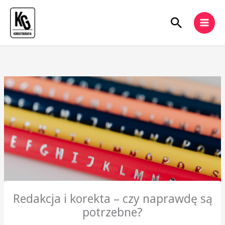
Przejdź
do
Szukaj
treści
Redakcja i korekta – czy naprawdę są
potrzebne?