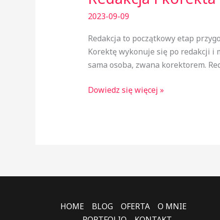
2023-09-09
Redakcja to początkowy etap przygot
Korektę wykonuje się po redakcji i 
sama osoba, zwana korektorem. Reda
Dowiedz się więcej »
HOME
BLOG
OFERTA
O MNIE
PORTFOLIO
KONTAKT